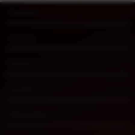
Buka
Footer Navigation
Products
Buka
Services
Buka
Support
Buka
Account
Buka
Information
Buka