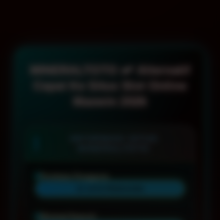
MINERALTOTO 🛩️ Alternatif
Cepat Ke Situs Slot Online
Maxwin 2026
INFORMASI SITUS
MINERALTOTO
Penilaian Pengguna
10 JUTA PENGGUNA
Minimal Deposit