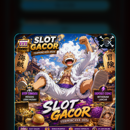
Rp 10.000
Layanan Support
24/7
Platform
Multi-Device
PENAWARAN SPESIAL
BONUS NEW MEMBER 10%
Minimal Deposit Rp 10.000
Minimal Withdraw Rp 25.000